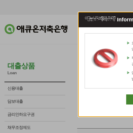
Inform
조회이체
예적
애큐온 주
대출상품
Loan
※ 대출 모집인을 통해 대출
신용대출
담보대출
금리인하요구권
채무조정제도