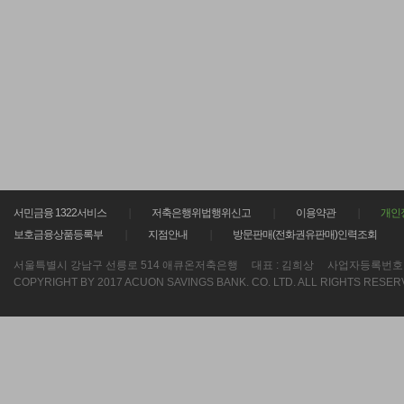
서민금융 1322서비스
저축은행위법행위신고
이용약관
개인
보호금융상품등록부
지점안내
방문판매(전화권유판매)인력조회
서울특별시 강남구 선릉로 514 애큐온저축은행
대표 : 김희상
사업자등록번호 : 21
COPYRIGHT BY 2017 ACUON SAVINGS BANK. CO. LTD. ALL RIGHTS RESER