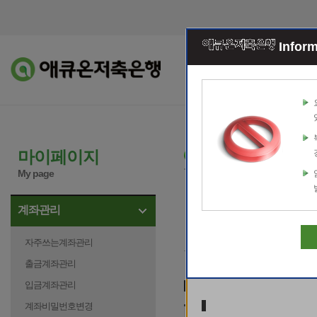
Error Report
Inform
조회이체
예적
계좌 감추기/보
마이페이지
My page
오류내용
계좌관리
[
E2001
]
아이디가 존재
자주쓰는계좌관리
시 거래하여 주십시오
출금계좌관리
입금계좌관리
계좌정보 입력
마우스
계좌비밀번호변경
관련문의