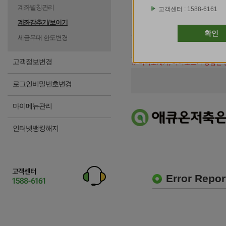
등록구분
계좌별칭관리
고객센터 : 1588-6161
계좌감추기/보이기
계좌번호
확인
세금우대 한도변경
계좌 비밀번호
고객정보변경
※ 머니쪼개기, 머니모으기 상품은
로그인비밀번호변경
마이메뉴관리
인터넷뱅킹해지
Error Repor