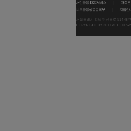
서민금융 1322서비스
저축은
보호금융상품등록부
지점안
서울특별시 강남구 선릉로 514
COPYRIGHT BY 2017 ACUON SAV