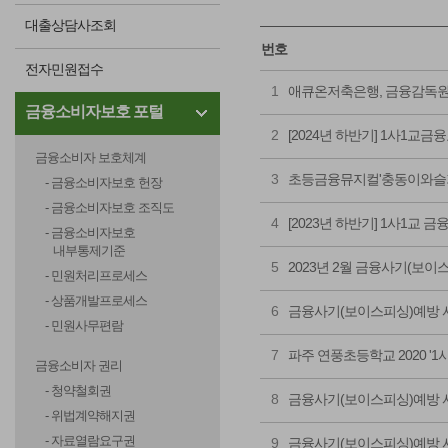
대출상담사조회
번호
전자민원접수
1
애큐온저축은행, 금융감독원
금융소비자보호 포털
2
[2024년 하반기] 1사1
금융소비자 보호체계
3
초등금융뮤지컬'충동이와슬
- 금융소비자보호 헌장
- 금융소비자보호 조직도
4
[2023년 하반기] 1사1교 
- 금융소비자보호
내부통제기준
5
2023년 2월 금융사기(보이
- 민원처리프로세스
- 상품개발프로세스
6
금융사기(보이스피싱)예방 
- 민원사무편람
7
파주 연풍초등학교 2020 '1
금융소비자 권리
- 청약철회권
8
금융사기(보이스피싱)예방 
- 위법계약해지권
- 자료열람요구권
9
금융사기(보이스피싱)예방 