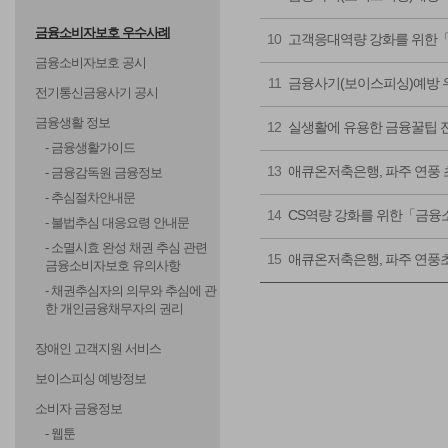
금융소비자보호 우수사례
10
고객응대역량 강화를 위한
금융소비자보호 공시
11
금융사기(보이스피싱)예방 
전기통신금융사기 공시
금융생활 정보
12
실생활에 유용한 금융꿀팁 
- 금융생활가이드
13
애큐온저축은행, 파주 연풍 
- 금융감독원 금융정보
- 추심절차안내문
14
CS역량 강화를 위한「금융
- 불법추심 대응요령 안내문
- 소멸시효 완성 채권 추심 관련
15
애큐온저축은행, 파주 연풍초
금융소비자보호 유의사항
- 채권추심자의 의무와 추심에 관
한 개인금융채무자의 권리
장애인 고객지원 서비스
보이스피싱 예방정보
소비자 금융정보
- 웹툰