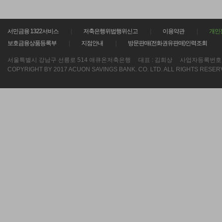
서민금융 1322서비스
저축은행위법행위신고
이용약관
개인
보호금융상품등록부
지점안내
방문판매(전화권유판매)인력조회
서울특별시 강남구 선릉로 514 애큐온저축은행
대표 : 김희상
사업자등록번호 : 21
COPYRIGHT BY 2017 ACUON SAVINGS BANK. CO. LTD. ALL RIGHTS RESER