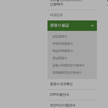
신청/해지
사고신고
증명서 발급
납입증명서
부채잔액증명서
예금잔액증명서
완납증명서
금융소득원천징수명세서
계좌별원천징수명세서
증명서 진위확인
OTP이용안내
보안카드이용안내