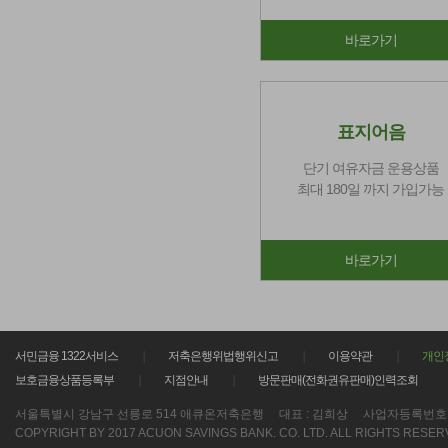
바로가기
표지어음
단기 여유자금 운용상품
최대 180일 까지 가입가능
바로가기
서민금융 1322서비스
저축은행위법행위신고
이용약관
개인
보호금융상품등록부
지점안내
방문판매(전화권유판매)인력조회
서울특별시 강남구 선릉로 514 애큐온저축은행
대표 : 김희상
사업자등록번호 : 21
COPYRIGHT BY 2017 ACUON SAVINGS BANK. CO. LTD. ALL RIGHTS RESER