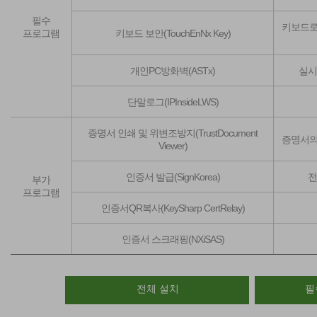
필수
키보드로
프로그램
키보드 보안(TouchEnNx Key)
개인PC방화벽(ASTx)
실시
단말로그(IPInsideLWS)
증명서 인쇄 및 위변조방지(TrustDocument
증명서의
Viewer)
인증서 발급(SignKorea)
전
부가
프로그램
인증서QR복사(KeySharp CertRelay)
인증서 스크래핑(NXiSAS)
전체 설치
필