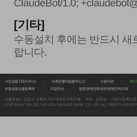
ClaudeBot/1.0; +claudebot
[기타]
수동설치 후에는 반드시
새
랍니다.
서민금융 1322서비스
저축은행위법행위신고
이용약관
개인
보호금융상품등록부
지점안내
방문판매(전화권유판매)인력조회
서울특별시 강남구 선릉로 514 애큐온저축은행
대표 : 김희상
사업자등록번호 : 21
COPYRIGHT BY 2017 ACUON SAVINGS BANK. CO. LTD. ALL RIGHTS RESER