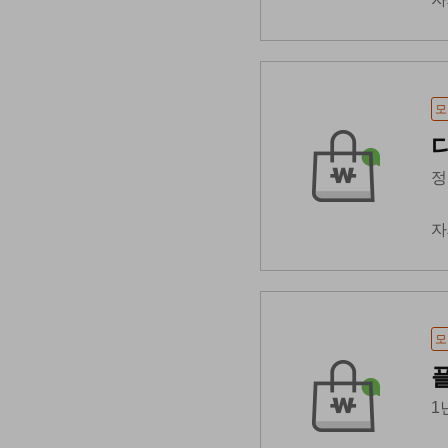
모
정
자
모
1