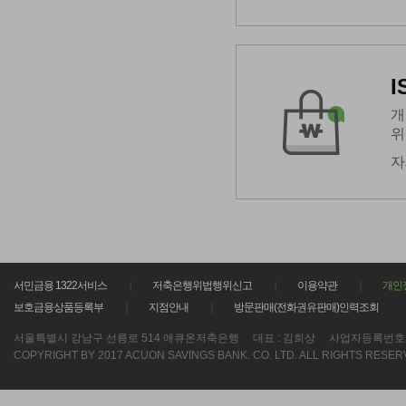
개
위
자
서민금융 1322서비스
저축은행위법행위신고
이용약관
개인
보호금융상품등록부
지점안내
방문판매(전화권유판매)인력조회
서울특별시 강남구 선릉로 514 애큐온저축은행
대표 : 김희상
사업자등록번호 : 21
COPYRIGHT BY 2017 ACUON SAVINGS BANK. CO. LTD. ALL RIGHTS RESER