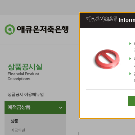
Inform
조회이체
예적
예적금 상품
상품공시실
Financial Product
Descriptions
고객님의 소중한 재산,
애큐온저축은행의 예적금상품
상품공시 이용메뉴얼
예적금상품
상품
예금약관