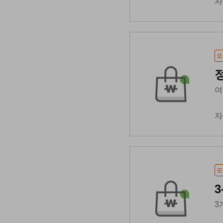
자
모
여
자
모
3