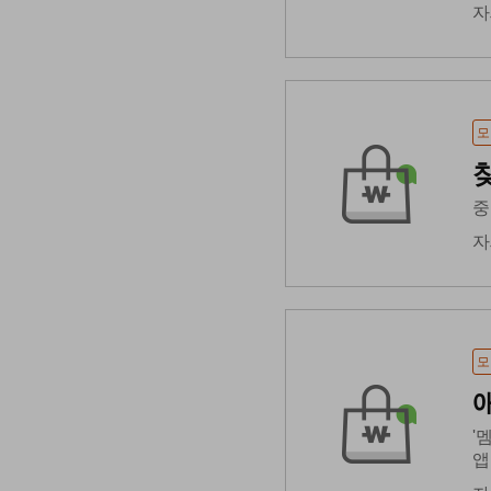
자
모
중
자
모
'
앱