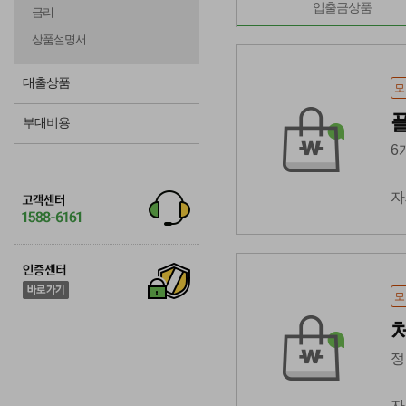
입출금상품
금리
상품설명서
대출상품
모
부대비용
6
자
모
정
자