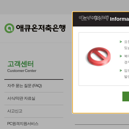
Informa
조회이체
예적
요
있
북
신용정보 이
고객센터
경
Customer Center
암
발
신용정보의 이용
자주 묻는 질문 (FAQ)
고객님의 신용정
니다.
서식/약관 자료실
사고신고
PC원격지원서비스