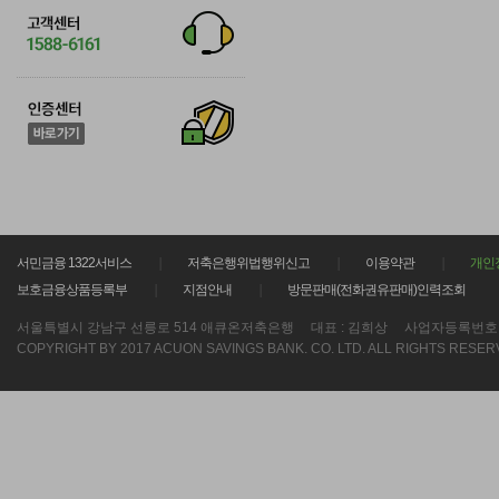
서민금융 1322서비스
저축은행위법행위신고
이용약관
개인
보호금융상품등록부
지점안내
방문판매(전화권유판매)인력조회
서울특별시 강남구 선릉로 514 애큐온저축은행
대표 : 김희상
사업자등록번호 : 21
COPYRIGHT BY 2017 ACUON SAVINGS BANK. CO. LTD. ALL RIGHTS RESER