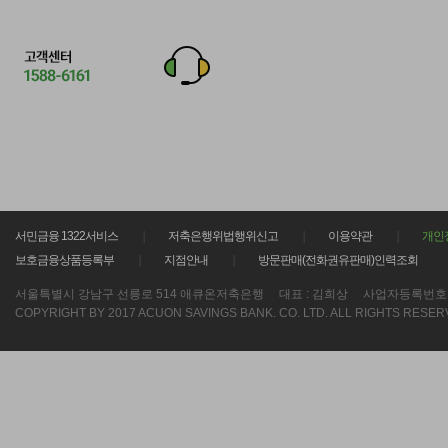
서민금융 1322서비스
저축은행위법행위신고
이용약관
개인
보호금융상품등록부
지점안내
방문판매(전화권유판매)인력조회
서울특별시 강남구 선릉로 514 애큐온저축은행
대표 : 김희상
사업자등록번호 : 21
COPYRIGHT BY 2017 ACUON SAVINGS BANK. CO. LTD. ALL RIGHTS RESER