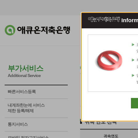
Inform
조회이체
예적
금융소득원천징
부가서비스
Additional Service
빠른서비스등록
내계좌한눈에 서비스
제한 등록/해제
귀속 연도 선택
통지서비스
귀속연도
모바일 전자고지서비스