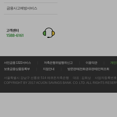
금융사고예방서비스
서민금융 1322서비스
저축은행위법행위신고
이용약관
개인
보호금융상품등록부
지점안내
방문판매(전화권유판매)인력조회
서울특별시 강남구 선릉로 514 애큐온저축은행
대표 : 김희상
사업자등록번호 : 21
COPYRIGHT BY 2017 ACUON SAVINGS BANK. CO. LTD. ALL RIGHTS RESER