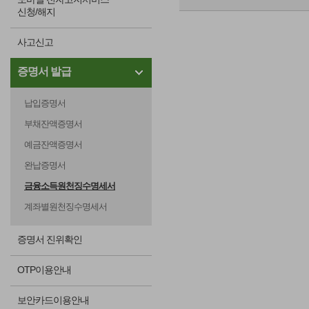
신청/해지
사고신고
증명서 발급
납입증명서
부채잔액증명서
예금잔액증명서
완납증명서
금융소득원천징수명세서
계좌별원천징수명세서
증명서 진위확인
OTP이용안내
보안카드이용안내