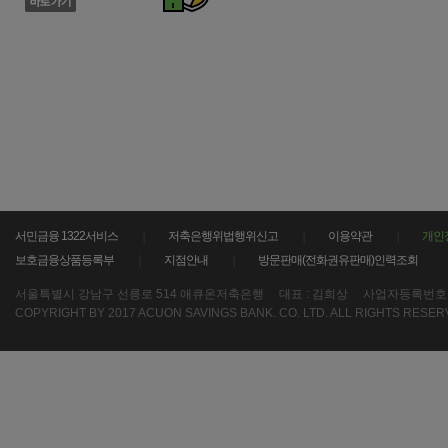
서민금융 1322서비스
저축은행위법행위신고
이용약관
개인
보호금융상품등록부
지점안내
방문판매(전화권유판매)인력조회
서울특별시 강남구 선릉로 514 애큐온저축은행
대표 : 김희상
사업자등록번호 : 21
COPYRIGHT BY 2017 ACUON SAVINGS BANK. CO. LTD. ALL RIGHTS RESER