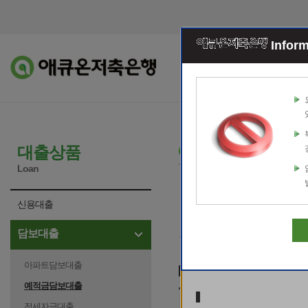
Error Report
Inform
조회이체
예적
대출신청
대출상품
Loan
오류내용
신용대출
[
E2001
]
아이디가 존재
담보대출
시 거래하여 주십시오
아파트담보대출
담보계좌선택
예적금담보대출
관련문의
예금과목명
계좌번호
전세자금대출