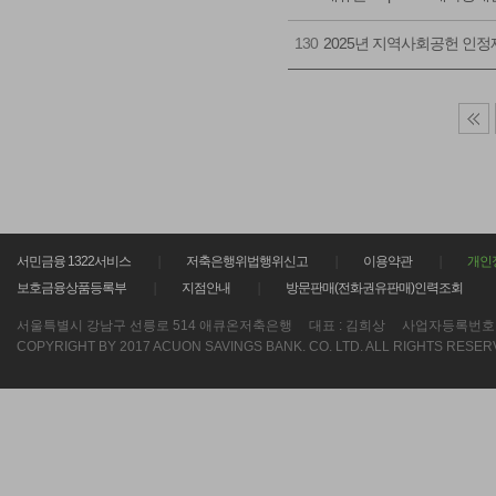
130
2025년 지역사회공헌 인정
서민금융 1322서비스
저축은행위법행위신고
이용약관
개인
보호금융상품등록부
지점안내
방문판매(전화권유판매)인력조회
서울특별시 강남구 선릉로 514 애큐온저축은행
대표 : 김희상
사업자등록번호 : 21
COPYRIGHT BY 2017 ACUON SAVINGS BANK. CO. LTD. ALL RIGHTS RESER