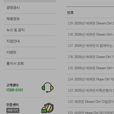
경영공시
번호
채용정보
139
2026년 애큐온 Dream O
뉴스 및 공지
138
2026년 애큐온 Dream 
지점안내
137
2026년 애큐온과 함께하는
이벤트
136
2026년 애큐온 Green O
통지서 조회
135
2026년 애큐온 Dream 
134
2026년 애큐온 Hope On
133
2025년 애큐온저축은행과 
132
애큐온 Dream On! 자립
131
애큐온 Hope On! 재가장