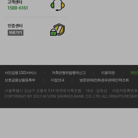
서민금융 1322서비스
저축은행위법행위신고
이용약관
개인
보호금융상품등록부
지점안내
방문판매(전화권유판매)인력조회
서울특별시 강남구 선릉로 514 애큐온저축은행
대표 : 김희상
사업자등록번호 : 21
COPYRIGHT BY 2017 ACUON SAVINGS BANK. CO. LTD. ALL RIGHTS RESER