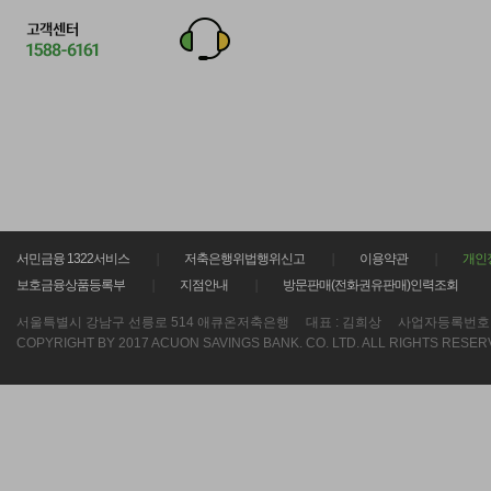
서민금융 1322서비스
저축은행위법행위신고
이용약관
개인
보호금융상품등록부
지점안내
방문판매(전화권유판매)인력조회
서울특별시 강남구 선릉로 514 애큐온저축은행
대표 : 김희상
사업자등록번호 : 21
COPYRIGHT BY 2017 ACUON SAVINGS BANK. CO. LTD. ALL RIGHTS RESER